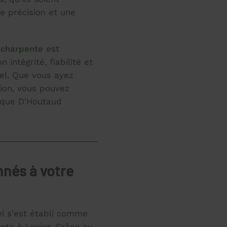
de précision et une
 charpente
est
intégrité, fiabilité et
nel. Que vous ayez
ion, vous pouvez
s que D'Houtaud
nnés à votre
l s'est établi comme
nte à Levier. Grâce au