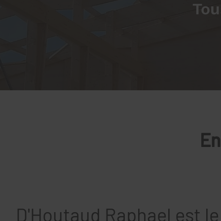
Tou
En
D'Houtaud Raphael est le