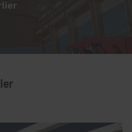
lier
ier