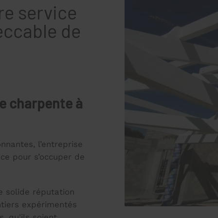
re service
eccable de
de charpente à
nnantes, l’entreprise
ice pour s’occuper de
e solide réputation
ntiers expérimentés
, qu'ils soient