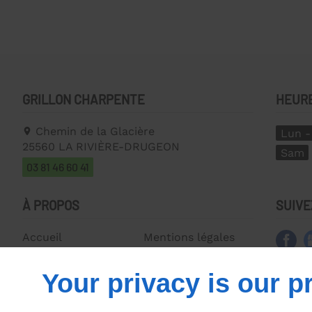
GRILLON CHARPENTE
HEUR
Chemin de la Glacière
Lun -
25560
LA RIVIÈRE-DRUGEON
Sam
03 81 46 60 41
À PROPOS
SUIVE
Accueil
Mentions légales
Contactez-nous
Plan du site
Your privacy is our pr