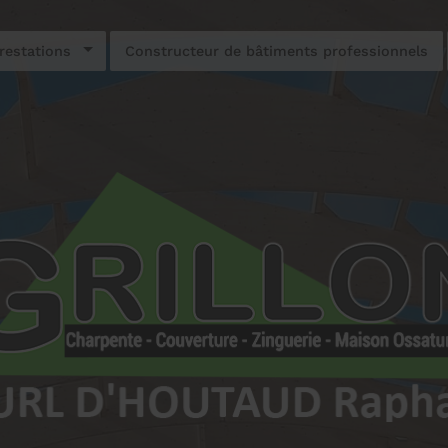
restations
Constructeur de bâtiments professionnels